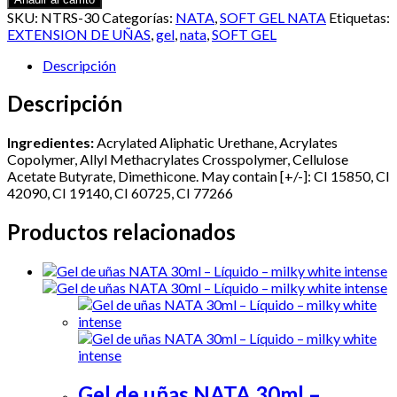
Gel
SKU:
NTRS-30
Categorías:
NATA
,
SOFT GEL NATA
Etiquetas:
Nata
EXTENSION DE UÑAS
,
gel
,
nata
,
SOFT GEL
30ml
–
Descripción
Rose
cantidad
Descripción
Ingredientes:
Acrylated Aliphatic Urethane, Acrylates
Copolymer, Allyl Methacrylates Crosspolymer, Cellulose
Acetate Butyrate, Dimethicone. May contain [+/-]: CI 15850, CI
42090, CI 19140, CI 60725, CI 77266
Productos relacionados
Gel de uñas NATA 30ml –