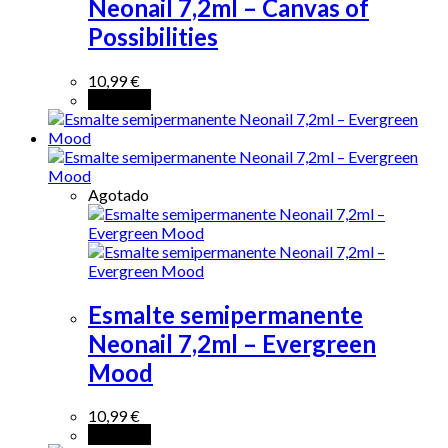
Neonail 7,2ml – Canvas of
Possibilities
10,99
€
Leer más
Agotado
Esmalte semipermanente
Neonail 7,2ml – Evergreen
Mood
10,99
€
Leer más