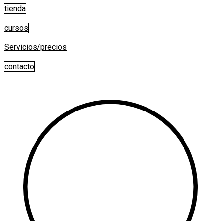
Saltar
tienda
al
contenido
cursos
Servicios/precios
contacto