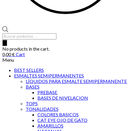
Búsqueda
de
productos
No products in the cart.
0,00
€
Cart
Menu
BEST SELLERS
ESMALTES SEMIPERMANENTES
LÍQUIDOS PARA ESMALTE SEMIPERMANENTE
BASES
PREBASE
BASES DE NIVELACION
TOPS
TONALIDADES
COLORES BASICOS
CAT EYE OJO DE GATO
AMARILLOS