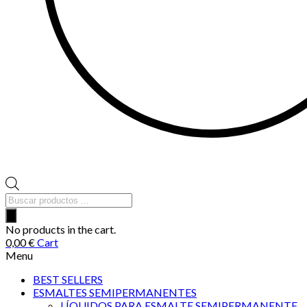
Búsqueda
de
productos
No products in the cart.
0,00
€
Cart
Menu
BEST SELLERS
ESMALTES SEMIPERMANENTES
LÍQUIDOS PARA ESMALTE SEMIPERMANENTE