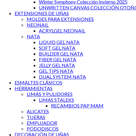
Winter Symphony Colección Invierno 2025
UNWRITTEN CANVAS COLECCIÓN OTOÑO
EXTENSIONES DE UÑAS
MOLDES PARA EXTENSIONES
NEONAIL
ACRYLGEL NEONAIL
NATA
LIQUID GEL NATA
SOFT GEL NATA
BUILDER GEL NATA
FIBER GEL NATA
JELLY GEL NATA
GEL TIPS NATA
DUAL SYSTEM NATA
ESMALTES CLÁSICOS
HERRAMIENTAS
LIMAS Y PULIDORES
LIMAS STALEKS
RECAMBIOS PAP MAM
ALICATES
TIJERAS
EMPUJADOR
PODODISCOS
DECORACIÓN DE UÑAS