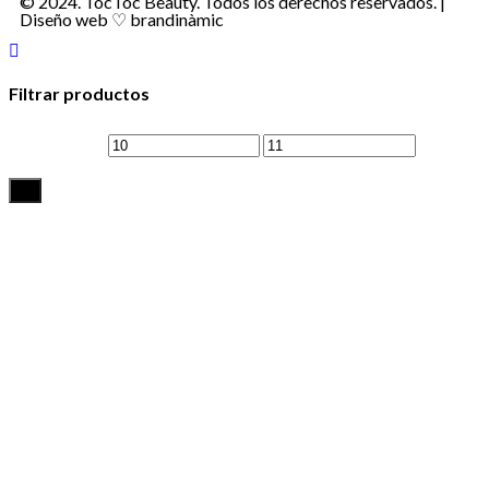
© 2024. TocToc Beauty. Todos los derechos reservados. |
Diseño web ♡
brandinàmic
Filtrar productos