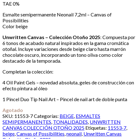
TAE 0%
Esmalte semipermanente Neonail 7,2ml – Canvas of
Possibilities
Color beige
Unwritten Canvas – Colección Otoño 2025
: Compuesta por
6 tonos de acabado natural inspirados en la gama cromática
otoñal. Incluye variaciones desde beige claro hasta marrón
chocolate oscuro, incorporando un tono oliva como color
destacado de la temporada.
Completan la colección:
4 Oil Paint Gels – novedad absoluta, geles de construcción con
efecto pintura al óleo
1 Pincel Duo Tip Nail Art – Pincel de nail art de doble punta
Agotado
SKU:
11553-7
Categorías:
BEIGE
,
ESMALTES
SEMIPERMANENTES
,
TONALIDADES
,
UNWRITTEN
CANVAS COLECCIÓN OTOÑO 2025
Etiquetas:
11553-7
,
beige
,
Canvas of Possibilities
,
neonail
,
Unwritten Canvas