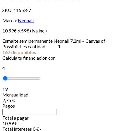
SKU:
11553-7
Marca:
Neonail
El
El
10.99
€
6.59
€
(Iva inc.)
precio
precio
Esmalte semipermanente Neonail 7,2ml – Canvas of
original
actual
Possibilities cantidad
era:
es:
−
+
167 disponibles
10.99€.
6.59€.
Calcula tu financiación con
4
19
Mensualidad
2,75 €
Pagos
Total a pagar
10,99 €
Total intereses
0 €
·