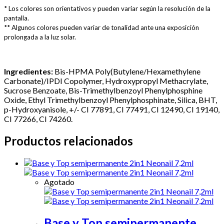
* Los colores son orientativos y pueden variar según la resolución de la
pantalla.
** Algunos colores pueden variar de tonalidad ante una exposición
prolongada a la luz solar.
Ingredientes:
Bis-HPMA Poly(Butylene/Hexamethylene
Carbonate)/IPDI Copolymer, Hydroxypropyl Methacrylate,
Sucrose Benzoate, Bis-Trimethylbenzoyl Phenylphosphine
Oxide, Ethyl Trimethylbenzoyl Phenylphosphinate, Silica, BHT,
p-Hydroxyanisole, +/- CI 77891, CI 77491, CI 12490, CI 19140,
CI 77266, CI 74260.
Productos relacionados
Agotado
Base y Top semipermanente