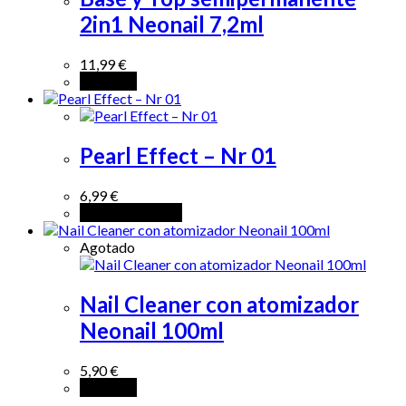
2in1 Neonail 7,2ml
11,99
€
Leer más
Pearl Effect – Nr 01
6,99
€
Añadir al carrito
Agotado
Nail Cleaner con atomizador
Neonail 100ml
5,90
€
Leer más