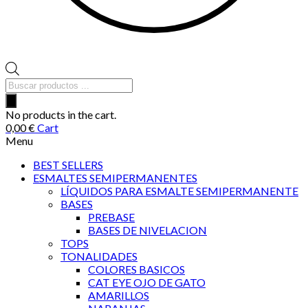
Búsqueda
de
productos
No products in the cart.
0,00
€
Cart
Menu
BEST SELLERS
ESMALTES SEMIPERMANENTES
LÍQUIDOS PARA ESMALTE SEMIPERMANENTE
BASES
PREBASE
BASES DE NIVELACION
TOPS
TONALIDADES
COLORES BASICOS
CAT EYE OJO DE GATO
AMARILLOS