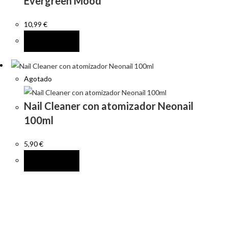
Evergreen Mood
10,99
€
LEER MÁS
Agotado
Nail Cleaner con atomizador Neonail
100ml
5,90
€
LEER MÁS