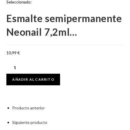
Seleccionado:
Esmalte semipermanente
Neonail 7,2ml…
10,99
€
Esmalte
semipermanente
AÑADIR AL CARRITO
Neonail
7,2ml
–
Happiness
Producto anterior
Essentials
cantidad
Siguiente producto