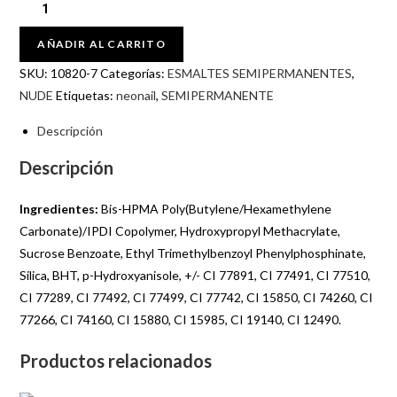
Esmalte
semipermanente
AÑADIR AL CARRITO
Neonail
7,2ml
SKU:
10820-7
Categorías:
ESMALTES SEMIPERMANENTES
,
–
NUDE
Etiquetas:
neonail
,
SEMIPERMANENTE
Happiness
Descripción
Essentials
cantidad
Descripción
Ingredientes:
Bis-HPMA Poly(Butylene/Hexamethylene
Carbonate)/IPDI Copolymer, Hydroxypropyl Methacrylate,
Sucrose Benzoate, Ethyl Trimethylbenzoyl Phenylphosphinate,
Silica, BHT, p-Hydroxyanisole, +/- CI 77891, CI 77491, CI 77510,
CI 77289, CI 77492, CI 77499, CI 77742, CI 15850, CI 74260, CI
77266, CI 74160, CI 15880, CI 15985, CI 19140, CI 12490.
Productos relacionados