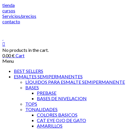
Saltar
tienda
al
cursos
contenido
Servicios/precios
contacto
No products in the cart.
0,00
€
Cart
Menu
BEST SELLERS
ESMALTES SEMIPERMANENTES
LÍQUIDOS PARA ESMALTE SEMIPERMANENTE
BASES
PREBASE
BASES DE NIVELACION
TOPS
TONALIDADES
COLORES BASICOS
CAT EYE OJO DE GATO
AMARILLOS