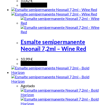
10,42
€
Añadir al carrito
Esmalte semipermanente
Neonail 7,2ml – Wine Red
10,99
€
Añadir al carrito
Agotado