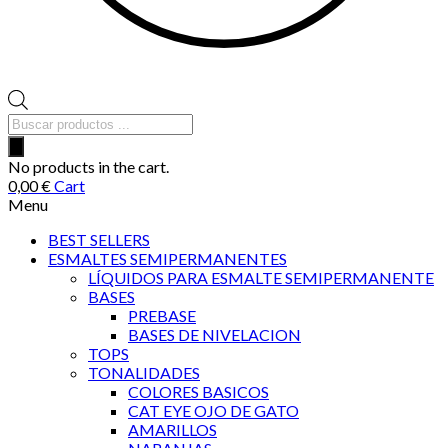
Búsqueda
de
productos
No products in the cart.
0,00
€
Cart
Menu
BEST SELLERS
ESMALTES SEMIPERMANENTES
LÍQUIDOS PARA ESMALTE SEMIPERMANENTE
BASES
PREBASE
BASES DE NIVELACION
TOPS
TONALIDADES
COLORES BASICOS
CAT EYE OJO DE GATO
AMARILLOS