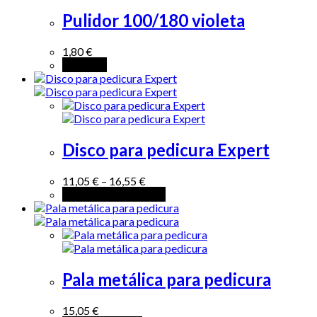
Pulidor 100/180 violeta
1,80
€
Leer más
Disco para pedicura Expert
11,05
€
–
16,55
€
Seleccionar opciones
Pala metálica para pedicura
15,05
€