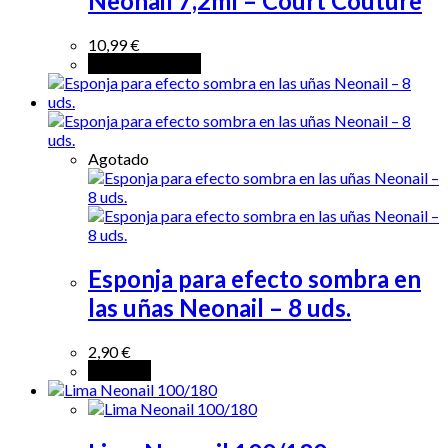
Neonail 7,2ml – Court Couture
10,99
€
Añadir al carrito
Agotado
Esponja para efecto sombra en
las uñas Neonail – 8 uds.
2,90
€
Leer más