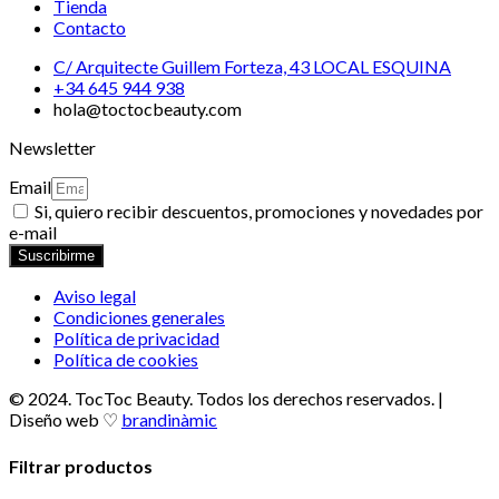
Tienda
Contacto
C/ Arquitecte Guillem Forteza, 43 LOCAL ESQUINA
+34 645 944 938
hola@toctocbeauty.com
Newsletter
Email
Si, quiero recibir descuentos, promociones y novedades por
e-mail
Suscribirme
Aviso legal
Condiciones generales
Política de privacidad
Política de cookies
© 2024. TocToc Beauty. Todos los derechos reservados. |
Diseño web ♡
brandinàmic
Filtrar productos