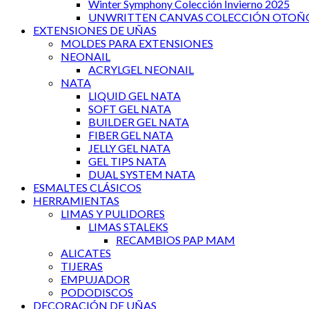
Winter Symphony Colección Invierno 2025
UNWRITTEN CANVAS COLECCIÓN OTOÑO
EXTENSIONES DE UÑAS
MOLDES PARA EXTENSIONES
NEONAIL
ACRYLGEL NEONAIL
NATA
LIQUID GEL NATA
SOFT GEL NATA
BUILDER GEL NATA
FIBER GEL NATA
JELLY GEL NATA
GEL TIPS NATA
DUAL SYSTEM NATA
ESMALTES CLÁSICOS
HERRAMIENTAS
LIMAS Y PULIDORES
LIMAS STALEKS
RECAMBIOS PAP MAM
ALICATES
TIJERAS
EMPUJADOR
PODODISCOS
DECORACIÓN DE UÑAS