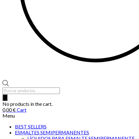
Búsqueda
de
productos
No products in the cart.
0,00
€
Cart
Menu
BEST SELLERS
ESMALTES SEMIPERMANENTES
LÍQUIDOS PARA ESMALTE SEMIPERMANENTE