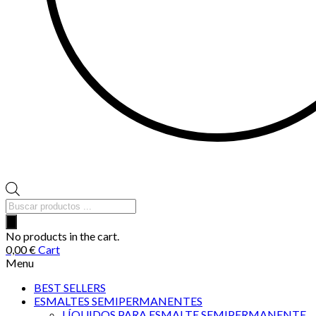
Búsqueda
de
productos
No products in the cart.
0,00
€
Cart
Menu
BEST SELLERS
ESMALTES SEMIPERMANENTES
LÍQUIDOS PARA ESMALTE SEMIPERMANENTE