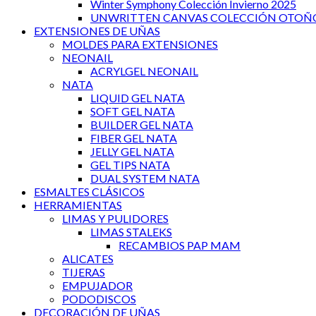
Winter Symphony Colección Invierno 2025
UNWRITTEN CANVAS COLECCIÓN OTOÑO
EXTENSIONES DE UÑAS
MOLDES PARA EXTENSIONES
NEONAIL
ACRYLGEL NEONAIL
NATA
LIQUID GEL NATA
SOFT GEL NATA
BUILDER GEL NATA
FIBER GEL NATA
JELLY GEL NATA
GEL TIPS NATA
DUAL SYSTEM NATA
ESMALTES CLÁSICOS
HERRAMIENTAS
LIMAS Y PULIDORES
LIMAS STALEKS
RECAMBIOS PAP MAM
ALICATES
TIJERAS
EMPUJADOR
PODODISCOS
DECORACIÓN DE UÑAS