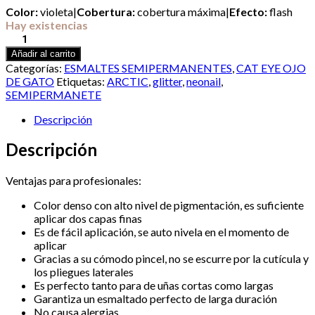
Color:
violeta
|
Cobertura:
cobertura máxima
|
Efecto:
flash
Hay existencias
Esmalte
semipermanente
Añadir al carrito
Neonail
Categorías:
ESMALTES SEMIPERMANENTES
,
CAT EYE OJO
7,2ml
DE GATO
Etiquetas:
ARCTIC
,
glitter
,
neonail
,
–
SEMIPERMANETE
Arctic
Violet
Descripción
cantidad
Descripción
Ventajas para profesionales:
Color denso con alto nivel de pigmentación, es suficiente
aplicar dos capas finas
⁠Es de fácil aplicación, se auto nivela en el momento de
aplicar
⁠Gracias a su cómodo pincel, no se escurre por la cutícula y
los pliegues laterales
⁠Es perfecto tanto para de uñas cortas como largas
⁠Garantiza un esmaltado perfecto de larga duración
⁠No causa alergias