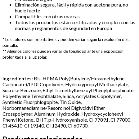
⁠Eliminación segura, fácil y rápida con acetona pura, no
huele fuerte
⁠Compatibles con otras marcas
⁠Todos los productos están certificados y cumplen con las
normas y reglamentos de seguridad en Europa
* Los colores son orientativos y pueden variar según la resolución de la
pantalla.
** Algunos colores pueden variar de tonalidad ante una exposición
prolongada a la luz solar.
Ingredientes:
Bis-HPMA Poly(Butylene/Hexamethylene
Carbonate)/IPDI Copolymer, Hydroxypropyl Methacrylate,
Sucrose Benzoate, Ethyl Trimethylbenzoyl Phenylphosphinate,
Polyethylene Terephthalate, Silica, Acrylates Copolymer,
Synthetic Fluorphlogopite, Tin Oxide,
Norbornanediamine/Resorcinol Diglycidyl Ether
Crosspolymer, Aluminum Hydroxide, Hydroxycyclohexyl
Phenyl Ketone,, BHT, p-Hydroxyanisole, CI 77891, CI 77000,
CI 45410, CI 19140, CI 12490, CI 60730.