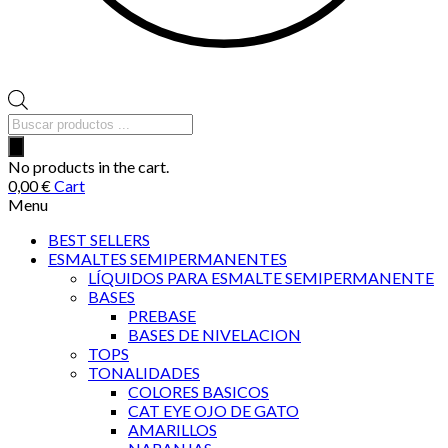
Búsqueda
de
productos
No products in the cart.
0,00
€
Cart
Menu
BEST SELLERS
ESMALTES SEMIPERMANENTES
LÍQUIDOS PARA ESMALTE SEMIPERMANENTE
BASES
PREBASE
BASES DE NIVELACION
TOPS
TONALIDADES
COLORES BASICOS
CAT EYE OJO DE GATO
AMARILLOS