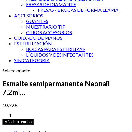
FRESAS DE DIAMANTE
FRESAS / BROCAS DE FORMA LLAMA
ACCESORIOS
GUANTES
MUESTRARIO TIP
OTROS ACCESORIOS
CUIDADO DE MANOS
ESTERILIZACIÓN
BOLSAS PARA ESTERILIZAR
LÍQUIDOS Y DESINFECTANTES
SIN CATEGORIA
Seleccionado:
Esmalte semipermanente Neonail
7,2ml…
10,99
€
Esmalte
semipermanente
Añadir al carrito
Neonail
7,2ml