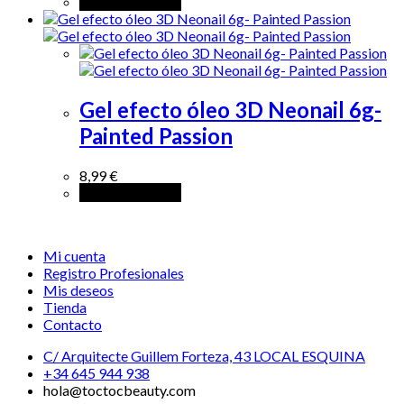
Añadir al carrito
Gel efecto óleo 3D Neonail 6g-
Painted Passion
8,99
€
Añadir al carrito
Mi cuenta
Registro Profesionales
Mis deseos
Tienda
Contacto
C/ Arquitecte Guillem Forteza, 43 LOCAL ESQUINA
+34 645 944 938
hola@toctocbeauty.com