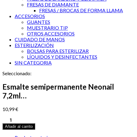
FRESAS DE DIAMANTE
FRESAS / BROCAS DE FORMA LLAMA
ACCESORIOS
GUANTES
MUESTRARIO TIP
OTROS ACCESORIOS
CUIDADO DE MANOS
ESTERILIZACIÓN
BOLSAS PARA ESTERILIZAR
LÍQUIDOS Y DESINFECTANTES
SIN CATEGORIA
Seleccionado:
Esmalte semipermanente Neonail
7,2ml…
10,99
€
Esmalte
semipermanente
Añadir al carrito
Neonail
7,2ml