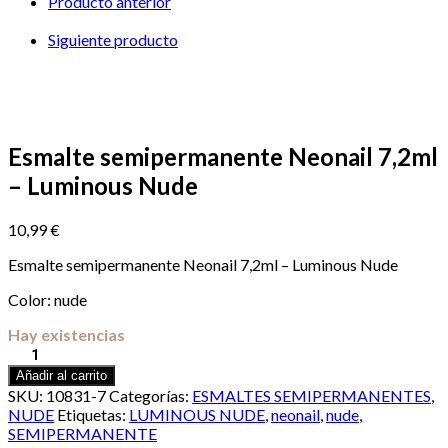
Producto anterior
–
Luminous
Siguiente producto
Nude
cantidad
Esmalte semipermanente Neonail 7,2ml
– Luminous Nude
10,99
€
Esmalte semipermanente Neonail 7,2ml – Luminous Nude
Color: nude
Hay existencias
Esmalte
semipermanente
Añadir al carrito
Neonail
SKU:
10831-7
Categorías:
ESMALTES SEMIPERMANENTES
,
7,2ml
NUDE
Etiquetas:
LUMINOUS NUDE
,
neonail
,
nude
,
–
SEMIPERMANENTE
Luminous