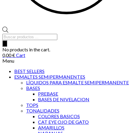
Búsqueda
de
productos
No products in the cart.
0,00
€
Cart
Menu
BEST SELLERS
ESMALTES SEMIPERMANENTES
LÍQUIDOS PARA ESMALTE SEMIPERMANENTE
BASES
PREBASE
BASES DE NIVELACION
TOPS
TONALIDADES
COLORES BASICOS
CAT EYE OJO DE GATO
AMARILLOS