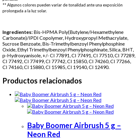
** Algunos colores pueden variar de tonalidad ante una exposición
prolongada a la luz solar.
Ingredientes:
Bis-HPMA Poly(Butylene/Hexamethylene
Carbonate)/IPDI Copolymer, Hydroxypropyl Methacrylate,
Sucrose Benzoate, Bis-Trimethylbenzoyl Phenylphosphine
Oxide, Ethyl Trimethylbenzoyl Phenylphosphinate, Silica, BHT,
p-Hydroxyanisole, +/- CI 77891, CI 77491, CI 77510, CI 77289,
CI 77492, CI 77499, CI 77742, CI 15850, CI 74260, CI 77266,
CI 74160, CI 15880, CI 15985, CI 19140, CI 12490.
Productos relacionados
Baby Boomer Airbrush 5 g –
Neon Red