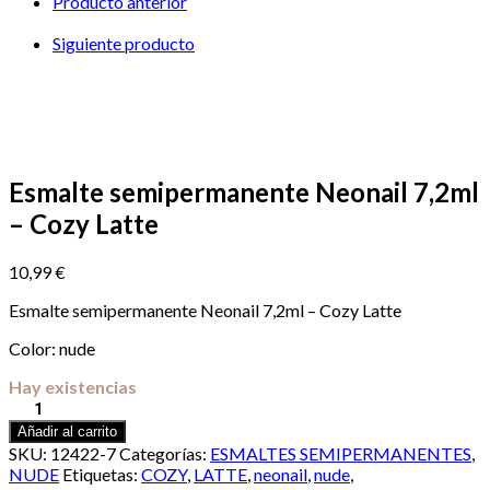
Producto anterior
–
Cozy
Siguiente producto
Latte
cantidad
Esmalte semipermanente Neonail 7,2ml
– Cozy Latte
10,99
€
Esmalte semipermanente Neonail 7,2ml – Cozy Latte
Color: nude
Hay existencias
Esmalte
semipermanente
Añadir al carrito
Neonail
SKU:
12422-7
Categorías:
ESMALTES SEMIPERMANENTES
,
7,2ml
NUDE
Etiquetas:
COZY
,
LATTE
,
neonail
,
nude
,
–