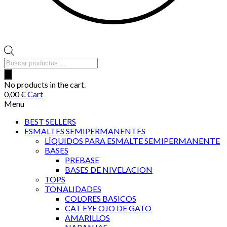
Búsqueda
de
productos
No products in the cart.
0,00
€
Cart
Menu
BEST SELLERS
ESMALTES SEMIPERMANENTES
LÍQUIDOS PARA ESMALTE SEMIPERMANENTE
BASES
PREBASE
BASES DE NIVELACION
TOPS
TONALIDADES
COLORES BASICOS
CAT EYE OJO DE GATO
AMARILLOS