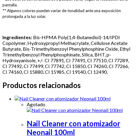
pantalla.
** Algunos colores pueden variar de tonalidad ante una exposición
prolongada a la luz solar.
Ingredientes:
Bis-HPMA Poly(1,4-Butanediol)-14/IPDI
Copolymer, Hydroxypropyl Methacrylate, Cellulose Acetate
Butyrate, Bis-Trimethylbenzoyl Phenylphosphine Oxide, Ethyl
Trimethylbenzoyl Phenylphosphinate, Silica, BHT, p-
Hydroxyanisole, +/- CI 77891, CI 77491, CI 77510, CI 77289,
CI 77492, CI 77499, CI 77742, CI 15850, CI 74260, CI 77266,
CI 74160, CI 15880, CI 15985, CI 19140, CI 12490.
Productos relacionados
Agotado
Nail Cleaner con atomizador
Neonail 100ml