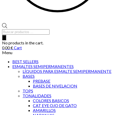
Búsqueda
de
productos
No products in the cart.
0,00
€
Cart
Menu
BEST SELLERS
ESMALTES SEMIPERMANENTES
LÍQUIDOS PARA ESMALTE SEMIPERMANENTE
BASES
PREBASE
BASES DE NIVELACION
TOPS
TONALIDADES
COLORES BASICOS
CAT EYE OJO DE GATO
AMARILLOS