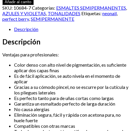
semipermanente
Añadir al carrito
Neonail
SKU:
10684-7
Categorías:
ESMALTES SEMIPERMANENTES
,
7,2ml
AZULES Y VIOLETAS
,
TONALIDADES
Etiquetas:
neonail
,
–
perfect berry
,
SEMIPERMANENTE
Perfect
Berry
Descripción
cantidad
Descripción
Ventajas para profesionales:
Color denso con alto nivel de pigmentación, es suficiente
aplicar dos capas finas
⁠Es de fácil aplicación, se auto nivela en el momento de
aplicar
⁠Gracias a su cómodo pincel, no se escurre por la cutícula y
los pliegues laterales
⁠Es perfecto tanto para de uñas cortas como largas
⁠Garantiza un esmaltado perfecto de larga duración
⁠No causa alergias
⁠Eliminación segura, fácil y rápida con acetona pura, no
huele fuerte
⁠Compatibles con otras marcas