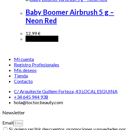
Baby Boomer Airbrush 5 g –
Neon Red
12,99
€
Añadir al carrito
Mi cuenta
Registro Profesionales
Mis deseos
Tienda
Contacto
C/ Arquitecte Guillem Forteza, 43 LOCAL ESQUINA
+34 645 944 938
hola@toctocbeauty.com
Newsletter
Email
Si, quiero recibir descuentos, promociones y novedades por