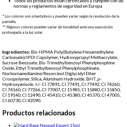
⁠Todos los productos están certificados y cumplen con las
normas y reglamentos de seguridad en Europa
* Los colores son orientativos y pueden variar según la resolución de la
pantalla.
** Algunos colores pueden variar de tonalidad ante una exposición
prolongada a la luz solar.
Ingredientes:
Bis-HPMA Poly(Butylene/Hexamethylene
Carbonate)/IPDI Copolymer, Hydroxypropyl Methacrylate,
Sucrose Benzoate, Bis-Trimethylbenzoyl Phenylphosphine
Oxide, Ethyl Trimethylbenzoyl Phenylphosphinate,
Norbornanediamine/Resorcinol Diglycidyl Ether
Crosspolymer, Silica, Aluminum Hydroxide, BHT, p-
Hydroxyanisole, +/- CI 77891, CI 77491, CI 77492, CI 74260,
CI 74160, CI 77266, CI 77007, CI 15985, CI 15880, CI 15850,
CI 19140, CI 12490, CI 45410, CI 45380, CI 45370, CI 47005,
CI 60730, CI 42090.
Productos relacionados