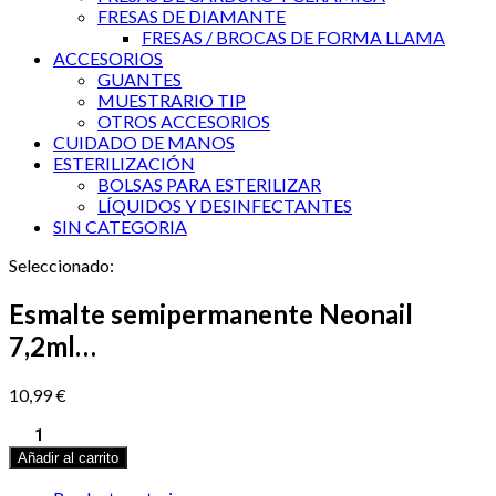
FRESAS DE DIAMANTE
FRESAS / BROCAS DE FORMA LLAMA
ACCESORIOS
GUANTES
MUESTRARIO TIP
OTROS ACCESORIOS
CUIDADO DE MANOS
ESTERILIZACIÓN
BOLSAS PARA ESTERILIZAR
LÍQUIDOS Y DESINFECTANTES
SIN CATEGORIA
Seleccionado:
Esmalte semipermanente Neonail
7,2ml…
10,99
€
Esmalte
semipermanente
Añadir al carrito
Neonail
7,2ml