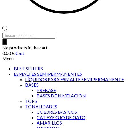
Búsqueda
de
productos
No products in the cart.
0,00
€
Cart
Menu
BEST SELLERS
ESMALTES SEMIPERMANENTES
LÍQUIDOS PARA ESMALTE SEMIPERMANENTE
BASES
PREBASE
BASES DE NIVELACION
TOPS
TONALIDADES
COLORES BASICOS
CAT EYE OJO DE GATO
AMARILLOS