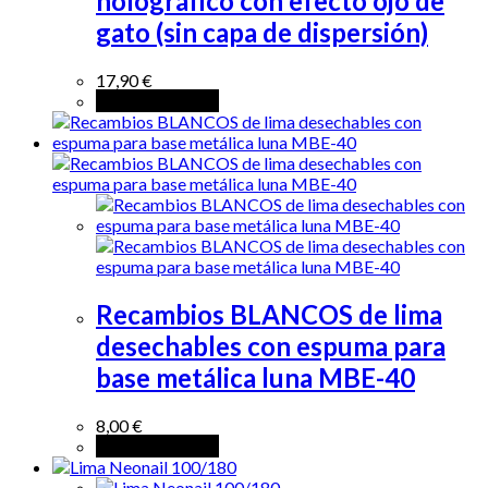
holográfico con efecto ojo de
gato (sin capa de dispersión)
17,90
€
Añadir al carrito
Recambios BLANCOS de lima
desechables con espuma para
base metálica luna MBE-40
8,00
€
Añadir al carrito