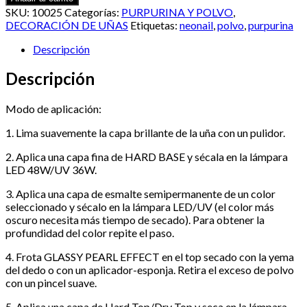
–
SKU:
10025
Categorías:
PURPURINA Y POLVO
,
GLASSY
DECORACIÓN DE UÑAS
Etiquetas:
neonail
,
polvo
,
purpurina
PEARL
EFFECT
Descripción
(2g)
cantidad
Descripción
Modo de aplicación:
1. Lima suavemente la capa brillante de la uña con un pulidor.
2. Aplica una capa fina de HARD BASE y sécala en la lámpara
LED 48W/UV 36W.
3. Aplica una capa de esmalte semipermanente de un color
seleccionado y sécalo en la lámpara LED/UV (el color más
oscuro necesita más tiempo de secado). Para obtener la
profundidad del color repite el paso.
4. Frota GLASSY PEARL EFFECT en el top secado con la yema
del dedo o con un aplicador-esponja. Retira el exceso de polvo
con un pincel suave.
5. Aplica una capa de Hard Top/Dry Top y seca en la lámpara.