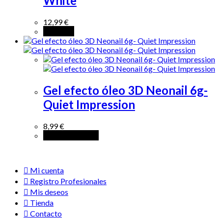
White
12,99
€
Leer más
Gel efecto óleo 3D Neonail 6g-
Quiet Impression
8,99
€
Añadir al carrito
Mi cuenta
Registro Profesionales
Mis deseos
Tienda
Contacto