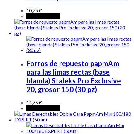
10,75
€
Añadir al carrito
Forros de repuesto papmAm
para las limas rectas (base
blanda) Staleks Pro Exclusive
20, grosor 150 (30 pz)
14,75
€
Añadir al carrito