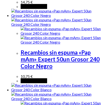
14,75
€
Añadir al carrito
Recambios sin espuma «Pap
mAm» Expert 50un Grosor 240
Color Negro
10,75
€
Añadir al carrito